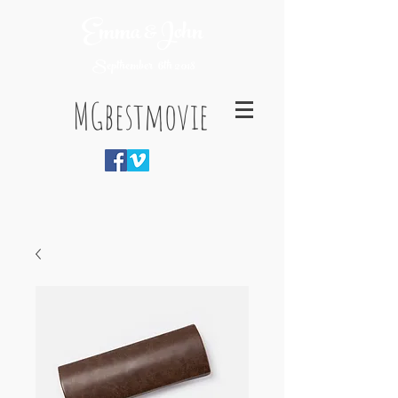
Emma &John
Septhember 6th 2018
MGbestmovie